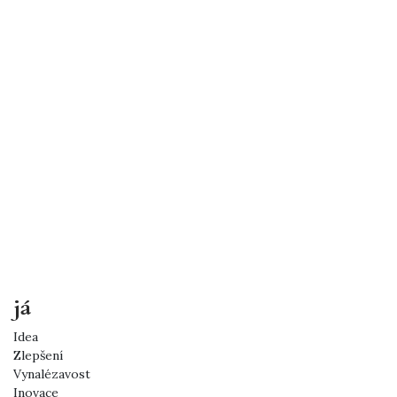
já
Idea
Zlepšení
Vynalézavost
Inovace