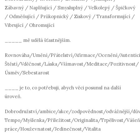
Zábavný / Naplňující / Smysluplný / Velkolepý / Špičkový
/ Odměňující / Průkopnický / Ziskový / Transformující /
Vibrující / Ohromující
_____ mě udělá šťastnějším.
Rovnováha/Umění/Přátelství/Afirmace/Ocenění/Autentic
Štěstí/Vděčnost/Láska/Všímavost/Meditace/Pozitivnost/
Úsměv/Sebestarost
____ je to, co potřebuji, abych věci posunul na další
úroveň.
Dobrodružství/ambice/akce/zodpovědnost/odvážnější/důvě
Tempo/Myšlenka/Příležitost/Originalita/Trpělivost/Váše
práce/Houževnatost/Jedinečnost/Vitalita