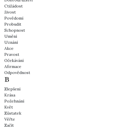
Dobrodružství
Ctižádost
živost
Povědomí
Probudit
Schopnost
Umění
Uznání
Akce
Pravost
Očekávání
Afirmace
Odpovědnost
B
Zlepšení
Krása
Požehnání
Květ
Zůstatek
Věřte
Začít