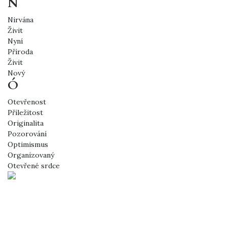
N
Nirvána
Živit
Nyní
Příroda
Živit
Nový
Ó
Otevřenost
Příležitost
Originalita
Pozorování
Optimismus
Organizovaný
Otevřené srdce