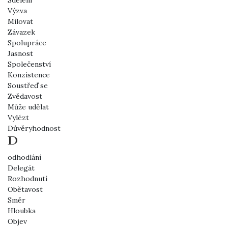
Sdělení
Výzva
Milovat
Závazek
Spolupráce
Jasnost
Společenství
Konzistence
Soustřeď se
Zvědavost
Může udělat
Vylézt
Důvěryhodnost
D
odhodlání
Delegát
Rozhodnutí
Obětavost
Směr
Hloubka
Objev