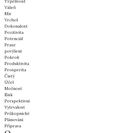
Trpělivost
Vášeň
Mír
Vrchol
Dokonalost
Pozitivita
Potenciál
Praxe
povýšení
Pokrok
Produktivita
Prosperita
Čistý
Účel
Možnost
Zisk
Perspektivní
Vytrvalost
Průkopnické
Plánování
Příprava