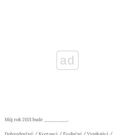
ad
Můj rok 2021 bude _______.
Dobrodružný / Kvetoucí / Evoluční / Vynikající /