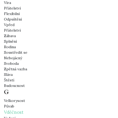
Víra
Přátelství
Flexibilní
Odpuštění
Vpřed
Přátelství
Zábava
Splnění
Rodina
Soustředit se
Nebojácný
Svoboda
Zpětná vazba
Sláva
Štěstí
Budoucnost
G
Velkorysost
Půvab
Vděčnost