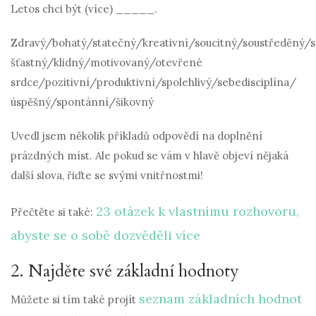
Letos chci být (více) _____.
Zdravý/bohatý/statečný/kreativní/soucitný/soustředěný/
šťastný/klidný/motivovaný/otevřené
srdce/pozitivní/produktivní/spolehlivý/sebedisciplína/
úspěšný/spontánní/šikovný
Uvedl jsem několik příkladů odpovědí na doplnění
prázdných míst. Ale pokud se vám v hlavě objeví nějaká
další slova, řiďte se svými vnitřnostmi!
23 otázek k vlastnímu rozhovoru,
Přečtěte si také:
abyste se o sobě dozvěděli více
2. Najděte své základní hodnoty
seznam základních hodnot
Můžete si tím také projít