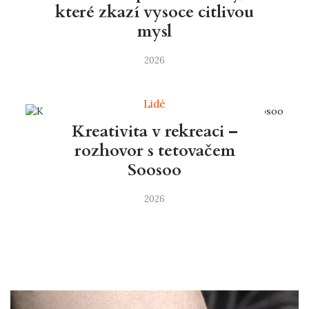
které zkazí vysoce citlivou
mysl
2026
Lidé
Kreativita v rekreaci –
rozhovor s tetovačem
Soosoo
2026