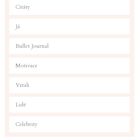
Citáty
Já
Bullet Journal
Motivace
Vztah
Lidé
Celebrity