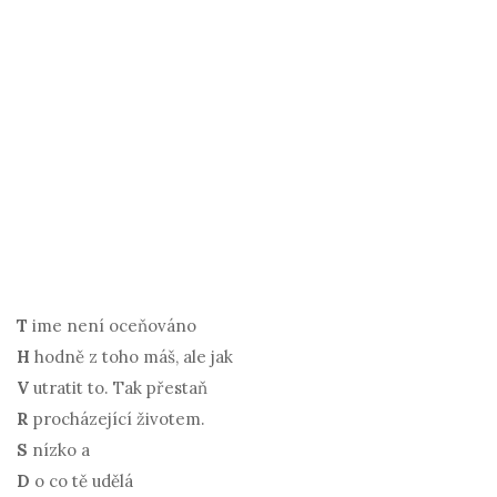
T
ime není oceňováno
H
hodně z toho máš, ale jak
V
utratit to. Tak přestaň
R
procházející životem.
S
nízko a
D
o co tě udělá