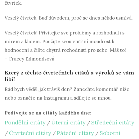
čtvrtek.
Veselý čtvrtek. Buď důvodem, proč se dnes někdo usmívá.
Veselý čtvrtek! Přivítejte své problémy a rozhodnutí s
mírem a klidem. Použijte svou vnitřní moudrost k
hodnocení a čiňte chytrá rozhodnutí pro sebe! Máš to!
– Tracey Edmondsová
Který z těchto čtvrtečních citátů a výroků se vám
líbí?
Rád bych věděl, jak trávíš den? Zanechte komentář níže
nebo označte na Instagramu a sdílejte se mnou.
Podívejte se na citáty každého dne:
Pondělní citáty
Úterní citáty
Středeční citáty
/
/
Čtvrteční citáty
Páteční citáty
Sobotní
/
/
/