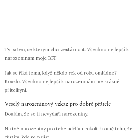
Ty jsi ten, se kterým chci zestárnout. Všechno nejlepší k
narozeninám moje BFF.
Jak se říká tomu, když někdo rok od roku omládne?
Kouzlo. Všechno nejlepší k narozeninám mé krásné
přítelkyni.
Veselý narozeninový vzkaz pro dobré přátele
Doufám, že se ti nevydaří narozeniny.
Na tvé narozeniny pro tebe udělám cokoli, kromě toho, že
zjistím, kde se najíst.