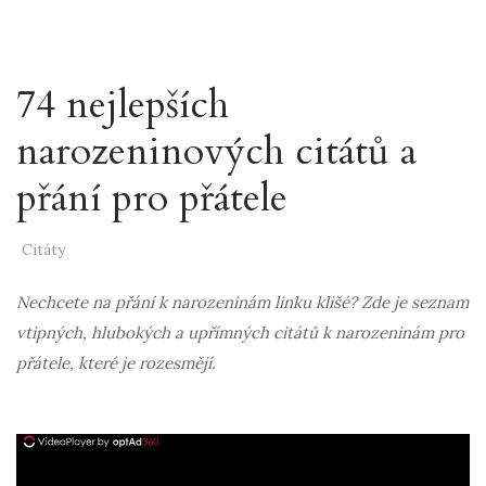
74 nejlepších
narozeninových citátů a
přání pro přátele
Citáty
Nechcete na přání k narozeninám linku klišé? Zde je seznam
vtipných, hlubokých a upřímných citátů k narozeninám pro
přátele, které je rozesmějí.