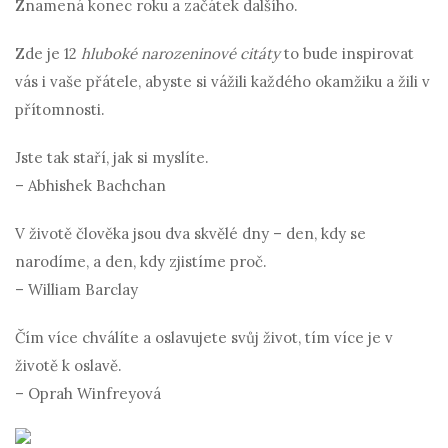
Znamená konec roku a začátek dalšího.
Zde je 12
hluboké narozeninové citáty
to bude inspirovat
vás i vaše přátele, abyste si vážili každého okamžiku a žili v
přítomnosti.
Jste tak staří, jak si myslíte.
– Abhishek Bachchan
V životě člověka jsou dva skvělé dny – den, kdy se
narodíme, a den, kdy zjistíme proč.
– William Barclay
Čím více chválíte a oslavujete svůj život, tím více je v
životě k oslavě.
– Oprah Winfreyová