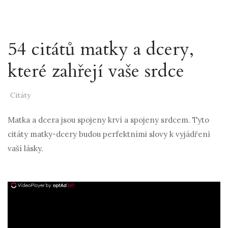
54 citátů matky a dcery,
které zahřejí vaše srdce
Citáty
Matka a dcera jsou spojeny krví a spojeny srdcem. Tyto
citáty matky-dcery budou perfektními slovy k vyjádření
vaší lásky.