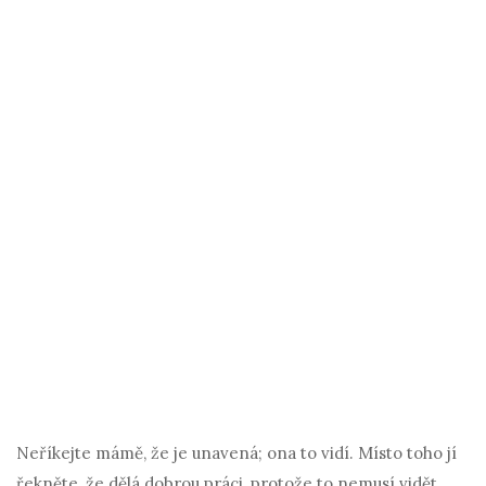
Neříkejte mámě, že je unavená; ona to vidí. Místo toho jí
řekněte, že dělá dobrou práci, protože to nemusí vidět.