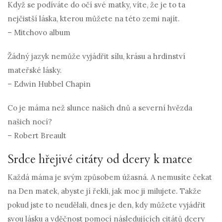
Když se podíváte do očí své matky, víte, že je to ta
nejčistší láska, kterou můžete na této zemi najít.
– Mitchovo album
Žádný jazyk nemůže vyjádřit sílu, krásu a hrdinství
mateřské lásky.
– Edwin Hubbel Chapin
Co je máma než slunce našich dnů a severní hvězda
našich nocí?
– Robert Breault
Srdce hřejivé citáty od dcery k matce
Každá máma je svým způsobem úžasná. A nemusíte čekat
na Den matek, abyste jí řekli, jak moc ji milujete. Takže
pokud jste to neudělali, dnes je den, kdy můžete vyjádřit
svou lásku a vděčnost pomocí následujících citátů dcery