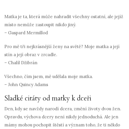
Matka je ta, která může nahradit všechny ostatní, ale jejíž
místo nemůže zastoupit nikdo jiný.
– Gaspard Mermillod
Pro mě tři nejkrásnější ženy na světě? Moje matka a její
stín a její obraz v zrcadle.
– Chalíl Džibrán
Všechno, čím jsem, mě udělala moje matka.
– John Quincy Adams
Sladké citáty od matky k dceři
Den, kdy se navždy narodí dcera, změní životy dvou žen.
Opravdu, výchova dcery není nikdy jednoduchá. Ale jen
mámy mohou pochopit štěstí a význam toho, že ti někdo