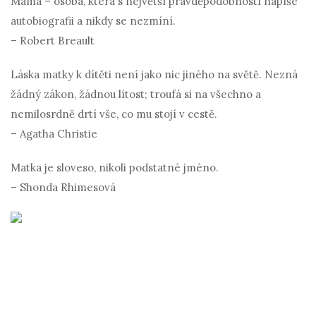
Máma – osoba, která s největší pravděpodobností napíše
autobiografii a nikdy se nezmíní.
– Robert Breault
Láska matky k dítěti není jako nic jiného na světě. Nezná
žádný zákon, žádnou lítost; troufá si na všechno a
nemilosrdně drtí vše, co mu stojí v cestě.
– Agatha Christie
Matka je sloveso, nikoli podstatné jméno.
– Shonda Rhimesová