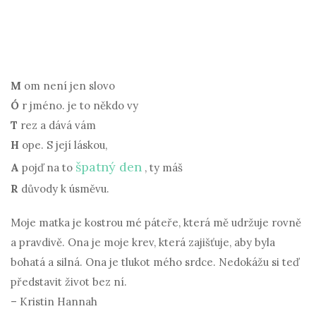
M
om není jen slovo
Ó
r jméno. je to někdo vy
T
rez a dává vám
H
ope. S její láskou,
špatný den
A
pojď na to
, ty máš
R
důvody k úsměvu.
Moje matka je kostrou mé páteře, která mě udržuje rovně
a pravdivě. Ona je moje krev, která zajišťuje, aby byla
bohatá a silná. Ona je tlukot mého srdce. Nedokážu si teď
představit život bez ní.
– Kristin Hannah